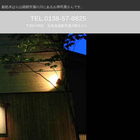
鮨処木はらは函館市湯の川にあるお寿司屋さんです。
TEL.0138-57-8825
〒042-0932 北海道函館市湯川町2-1-2